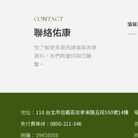
CONTACT
填寫
聯絡佑康
想了解更多資訊請填寫表單
資料，我們將儘快與您聯
繫。
地址：
110 台北市信義區忠孝東路五段550號14樓
免付費專線：
0800-211-346
統編：
09458008
M