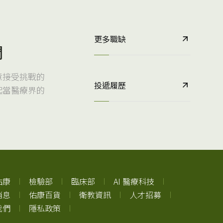
更多職缺
們
意接受挑戰的
投遞履歷
起當醫療界的
佑康
檢驗部
臨床部
AI 醫療科技
消息
佑康百貨
衛教資訊
人才招募
我們
隱私政策