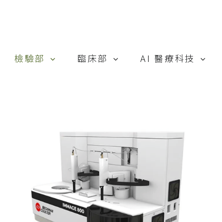
檢驗部
臨床部
AI 醫療科技
Cepheid
MedSkin
Heuron
Siemens
Smith & Nephew
AI-PBRTQC
Beckman Coulter
惠合再生
Trinity Biotech
唯洲生技