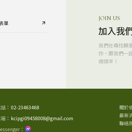
JOIN US
表單
加入我
我們在尋找願
你，跟我們一
領頭羊！
電話：
02-23463468
關於
最新
信箱：
kcipgi09458008@gmail.com
聯絡
essenger：