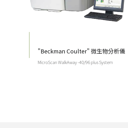
"Beckman Coulter" 微生物分析儀
MicroScan WalkAway -40/96 plus System