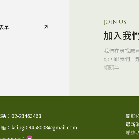
JOIN US
表單
加入我
我們在尋找願
你，跟我們一
領頭羊！
電話：
02-23463468
關於
最新
信箱：
kcipgi09458008@gmail.com
聯絡
essenger：