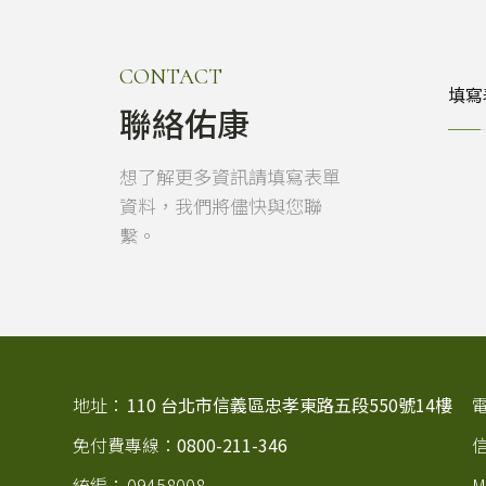
CONTACT
填寫
聯絡佑康
想了解更多資訊請填寫表單
資料，我們將儘快與您聯
繫。
地址：
110 台北市信義區忠孝東路五段550號14樓
免付費專線：
0800-211-346
統編：
09458008
M