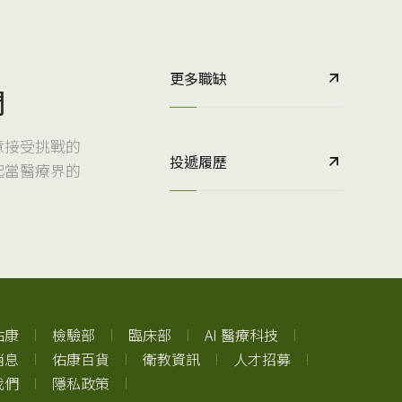
更多職缺
們
意接受挑戰的
投遞履歷
起當醫療界的
佑康
檢驗部
臨床部
AI 醫療科技
消息
佑康百貨
衛教資訊
人才招募
我們
隱私政策