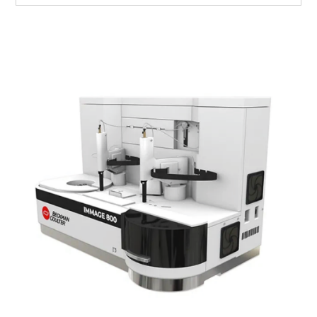
檢驗部
臨床部
AI 醫療科技
Cepheid
MedSkin
Heuron
Siemens
Smith & Nephew
AI-PBRTQC
Beckman Coulter
惠合再生
Trinity Biotech
唯洲生技