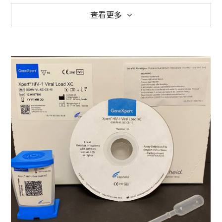
查看更多
檢驗部
臨床部
AI 醫療科技
Cepheid
MedSkin
Heuron
Siemens
Smith & Nephew
AI-PBRTQC
Beckman Coulter
惠合再生
Trinity Biotech
唯洲生技