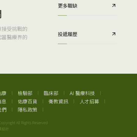
更多職缺
們
意接受挑戰的
投遞履歷
起當醫療界的
佑康
檢驗部
臨床部
AI 醫療科技
消息
佑康百貨
衛教資訊
人才招募
我們
隱私政策
opyright All Rights Reserved
頁設計