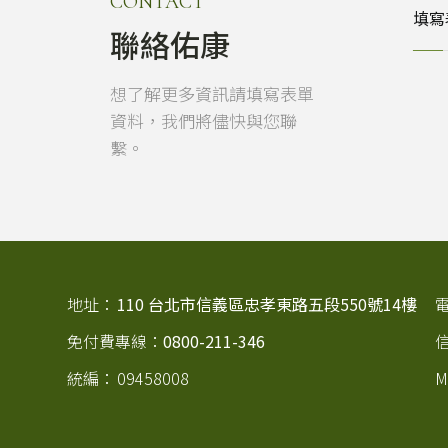
CONTACT
填寫
聯絡佑康
想了解更多資訊請填寫表單
資料，我們將儘快與您聯
繫。
地址：
110 台北市信義區忠孝東路五段550號14樓
免付費專線：
0800-211-346
統編：
09458008
M