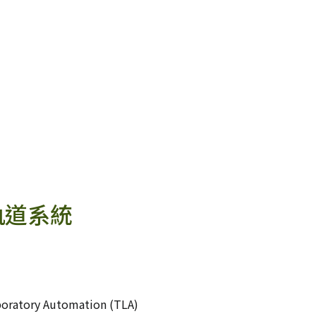
化軌道系統
aboratory Automation (TLA)