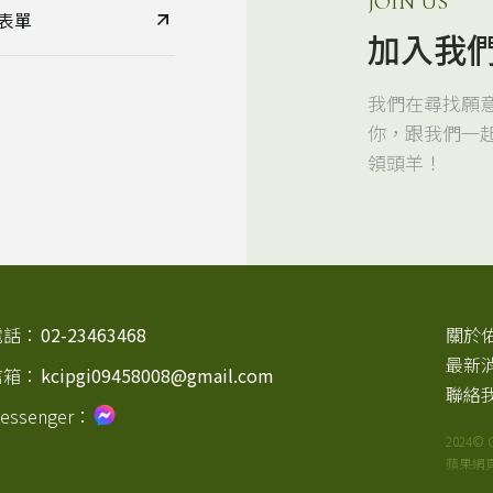
JOIN US
表單
加入我
我們在尋找願
你，跟我們一
領頭羊！
電話：
02-23463468
關於
最新
信箱：
kcipgi09458008@gmail.com
聯絡
essenger：
2024© C
蘋果網