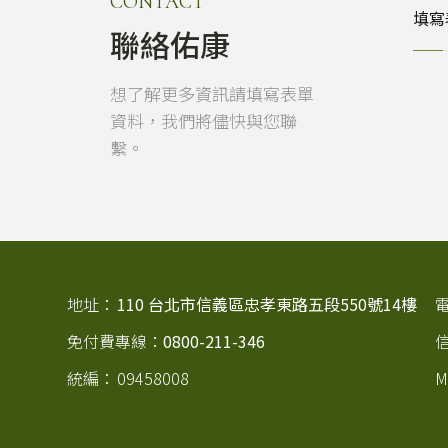
CONTACT
填寫
聯絡佑康
想了解更多資訊請填寫表單
資料，我們將儘快與您聯
繫。
地址：
110 台北市信義區忠孝東路五段550號14樓
免付費專線：
0800-211-346
統編：
09458008
M