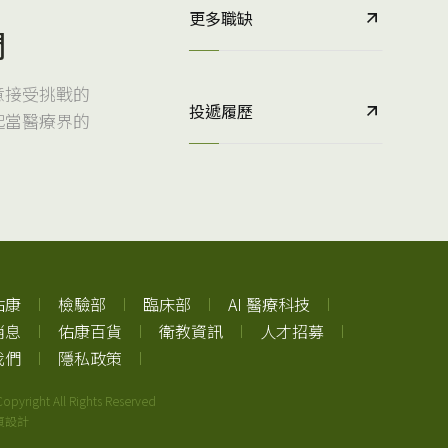
更多職缺
們
意接受挑戰的
投遞履歷
起當醫療界的
佑康
檢驗部
臨床部
AI 醫療科技
消息
佑康百貨
衛教資訊
人才招募
我們
隱私政策
opyright All Rights Reserved
頁設計