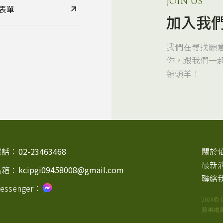
JOIN US
表單
加入我
我們在尋找願
你，跟我們一
領頭羊！
電話：
02-23463468
關於
最新
信箱：
kcipgi09458008@gmail.com
聯絡
essenger：
2024© C
蘋果網