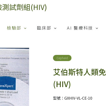
試劑組(HIV)
檢驗部
臨床部
AI 醫療科技
Cepheid
MedSkin
Heuron
Siemens
Smith & Nephew
AI-PBRTQC
Cepheid
Beckman Coulter
惠合再生
艾伯斯特人類免
Trinity Biotech
唯洲生技
(HIV)
型號：GXHIV-VL-CE-10