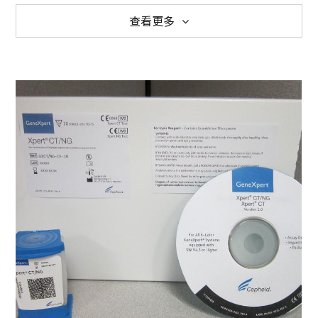
查看更多
檢驗部
臨床部
AI 醫療科技
Cepheid
MedSkin
Heuron
Siemens
Smith & Nephew
AI-PBRTQC
Beckman Coulter
惠合再生
Trinity Biotech
唯洲生技